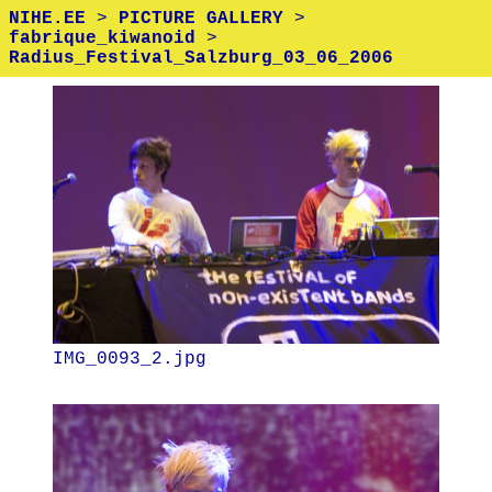
NIHE.EE
>
PICTURE GALLERY
>
fabrique_kiwanoid
>
Radius_Festival_Salzburg_03_06_2006
IMG_0093_2.jpg