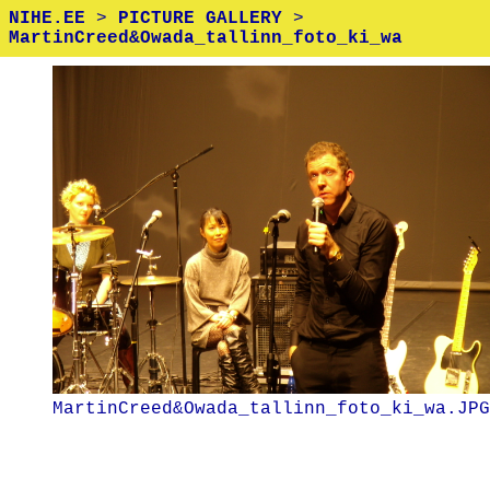
NIHE.EE
>
PICTURE GALLERY
>
MartinCreed&Owada_tallinn_foto_ki_wa
MartinCreed&Owada_tallinn_foto_ki_wa.JPG