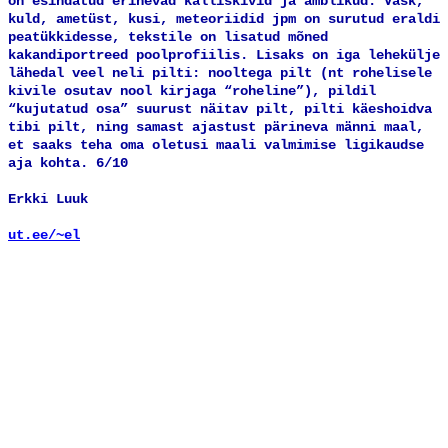
on esindatud erinevad kalliskivid ja ämblikud. Vask,
kuld, ametüst, kusi, meteoriidid jpm on surutud eraldi
peatükkidesse, tekstile on lisatud mõned
kakandiportreed poolprofiilis. Lisaks on iga lehekülje
lähedal veel neli pilti: nooltega pilt (nt rohelisele
kivile osutav nool kirjaga “roheline”), pildil
“kujutatud osa” suurust näitav pilt, pilti käeshoidva
tibi pilt, ning samast ajastust pärineva männi maal,
et saaks teha oma oletusi maali valmimise ligikaudse
aja kohta. 6/10
Erkki Luuk
ut.ee/~el