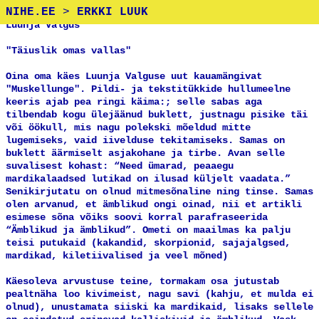
NIHE.EE
>
ERKKI LUUK
Luunja Valgus
"Täiuslik omas vallas"
Oina oma käes Luunja Valguse uut kauamängivat
"Muskellunge". Pildi- ja tekstitükkide hullumeelne
keeris ajab pea ringi käima:; selle sabas aga
tilbendab kogu ülejäänud buklett, justnagu pisike täi
või öökull, mis nagu polekski mõeldud mitte
lugemiseks, vaid iivelduse tekitamiseks. Samas on
buklett äärmiselt asjakohane ja tirbe. Avan selle
suvalisest kohast: “Need ümarad, peaaegu
mardikalaadsed lutikad on ilusad küljelt vaadata.”
Senikirjutatu on olnud mitmesõnaline ning tinse. Samas
olen arvanud, et ämblikud ongi oinad, nii et artikli
esimese sõna võiks soovi korral parafraseerida
“Ämblikud ja ämblikud”. Ometi on maailmas ka palju
teisi putukaid (kakandid, skorpionid, sajajalgsed,
mardikad, kiletiivalised ja veel mõned)
Käesoleva arvustuse teine, tormakam osa jutustab
pealtnäha loo kivimeist, nagu savi (kahju, et mulda ei
olnud), unustamata siiski ka mardikaid, lisaks sellele