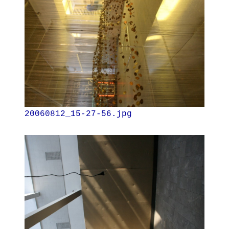
20060812_15-27-56.jpg