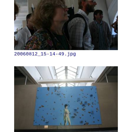
20060812_15-14-49.jpg