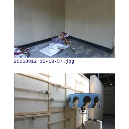
20060812_15-13-57.jpg