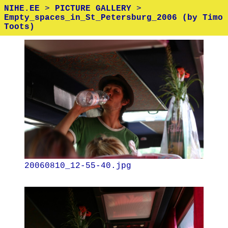
NIHE.EE
>
PICTURE GALLERY
>
Empty_spaces_in_St_Petersburg_2006 (by Timo
Toots)
20060810_12-55-40.jpg